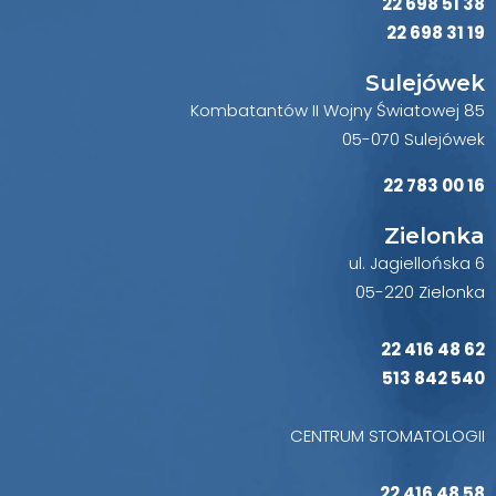
22 698 51 38
22 698 31 19
Sulejówek
Kombatantów II Wojny Światowej 85
05-070 Sulejówek
22 783 00 16
Zielonka
ul. Jagiellońska 6
05-220 Zielonka
22 416 48 62
513 842 540
CENTRUM STOMATOLOGII
22 416 48 58