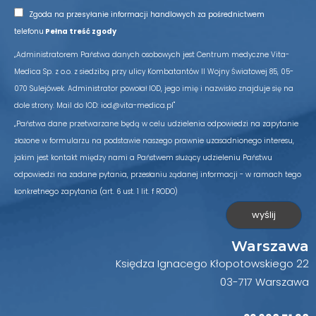
Zgoda na przesyłanie informacji handlowych za pośrednictwem
telefonu
Pełna treść zgody
„Administratorem Państwa danych osobowych jest Centrum medyczne Vita-
Medica Sp. z o.o. z siedzibą przy ulicy Kombatantów II Wojny Światowej 85, 05-
070 Sulejówek. Administrator powołał IOD, jego imię i nazwisko znajduje się na
dole strony. Mail do IOD: iod@vita-medica.pl"
„Państwa dane przetwarzane będą w celu udzielenia odpowiedzi na zapytanie
złożone w formularzu na podstawie naszego prawnie uzasadnionego interesu,
jakim jest kontakt między nami a Państwem służący udzieleniu Państwu
odpowiedzi na zadane pytania, przesłaniu żądanej informacji - w ramach tego
konkretnego zapytania (art. 6 ust. 1 lit. f RODO)
Warszawa
Księdza Ignacego Kłopotowskiego 22
03-717 Warszawa