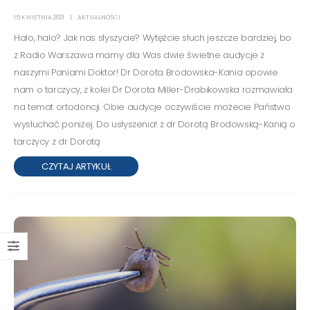
prostaty oznaczanego we…
poziom określonych
15 KWIETNIA 2021
AKTUALNOŚCI
hormonów tarczycy.
Halo, halo? Jak nas słyszycie? Wytężcie słuch jeszcze bardziej, bo
Skład:…
z Radio Warszawa mamy dla Was dwie świetne audycje z
naszymi Paniami Doktor! Dr Dorota Brodowska-Kania opowie
nam o tarczycy, z kolei Dr Dorota Miller-Drabikowska rozmawiała
na temat ortodoncji. Obie audycje oczywiście możecie Państwo
wysłuchać poniżej. Do usłyszenia! z dr Dorotą Brodowską-Kanią o
tarczycy z dr Dorotą
CZYTAJ ARTYKUŁ