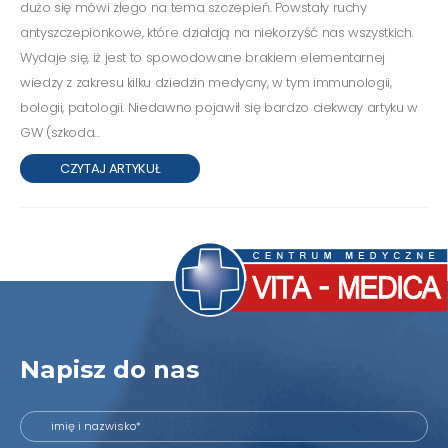
dużo się mówi złego na tema szczepień. Powstały ruchy
antyszczepionkowe, które działają na niekorzyść nas wszystkich.
Wydaje się, iż jest to spowodowane brakiem elementarnej
wiedzy z zakresu kilku dziedzin medycny, w tym immunologii,
bologii, patologii. Niedawno pojawił się bardzo ciekway artyku w
GW (szkoda...
CZYTAJ ARTYKUŁ
Napisz do nas