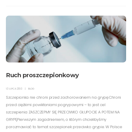
Ruch proszczepionkowy
13 LIPCA 2013
BLOG
Szczepionka nie chroni przed zachorowaniem na grypę.Chroni
przed ciężkimi powikłaniami pogrypowymi – to jest cel
szczepienia ZASZCZEPMY SIĘ PRZECIWKO GŁUPOCIE A POTEM NA
GRYPĘPierwszym zagadnieniem, o którym chcielibyśmy
porozmawiać to temat szczepionek przeciwko grypie. W Polsce