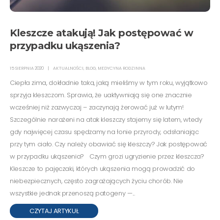
Kleszcze atakują! Jak postępować w
przypadku ukąszenia?
15 SIERPNIA 2020
AKTUALNOŚCI
,
BLOG
,
MEDYCYNA RODZINNA
Ciepła zima, dokładnie taka, jaką mieliśmy w tym roku, wyjątkowo
sprzyja kleszczom. Sprawia, że uaktywniają się one znacznie
wcześniej niż zazwyczaj – zaczynają żerować już w lutym!
Szczególnie narażeni na atak kleszczy stajemy się latem, wtedy
gdy najwięcej czasu spędzamy na łonie przyrody, odsłaniając
przy tym ciało. Czy należy obawiać się kleszczy? Jak postępować
w przypadku ukąszenia? Czym grozi ugryzienie przez kleszcza?
Kleszcze to pajęczaki, których ukąszenia mogą prowadzić do
niebezpiecznych, często zagrażających życiu chorób. Nie
wszystkie jednak przenoszą patogeny —...
CZYTAJ ARTYKUŁ