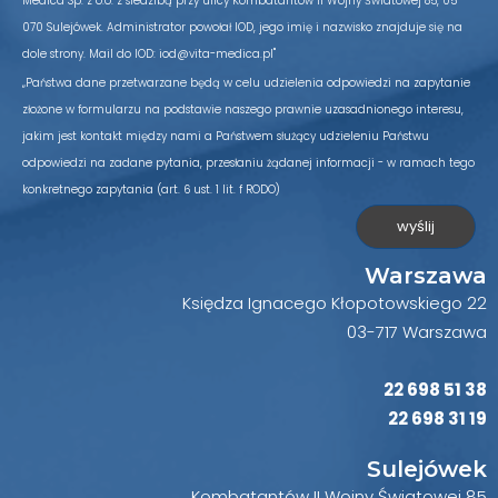
Medica Sp. z o.o. z siedzibą przy ulicy Kombatantów II Wojny Światowej 85, 05-
070 Sulejówek. Administrator powołał IOD, jego imię i nazwisko znajduje się na
dole strony. Mail do IOD: iod@vita-medica.pl"
„Państwa dane przetwarzane będą w celu udzielenia odpowiedzi na zapytanie
złożone w formularzu na podstawie naszego prawnie uzasadnionego interesu,
jakim jest kontakt między nami a Państwem służący udzieleniu Państwu
odpowiedzi na zadane pytania, przesłaniu żądanej informacji - w ramach tego
konkretnego zapytania (art. 6 ust. 1 lit. f RODO)
Warszawa
Księdza Ignacego Kłopotowskiego 22
03-717 Warszawa
22 698 51 38
22 698 31 19
Sulejówek
Kombatantów II Wojny Światowej 85